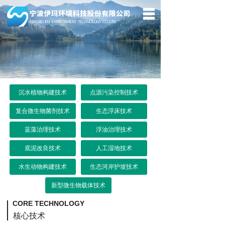
网站首页
企业概况
核心技术
沉水植物构建技术
点源污染控制技术
工程案例
复合微生物菌剂技术
生态浮床技术
新闻资讯
蓝藻治理技术
浮油治理技术
联系我们
底泥改良技术
人工湿地技术
技术咨询
水生动物构建技术
生态河岸护坡技术
新型微生物载体技术
CORE TECHNOLOGY
核心技术